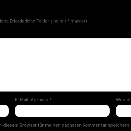
icht.
Erforderliche Felder sind mit
*
markiert
E-Mail-Adresse
*
Websi
n diesem Browser für meinen nächsten Kommentar speichern.